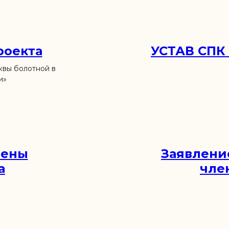
роекта
УСТАВ СПК 
вы болотной в
и»
лены
Заявлени
а
чле