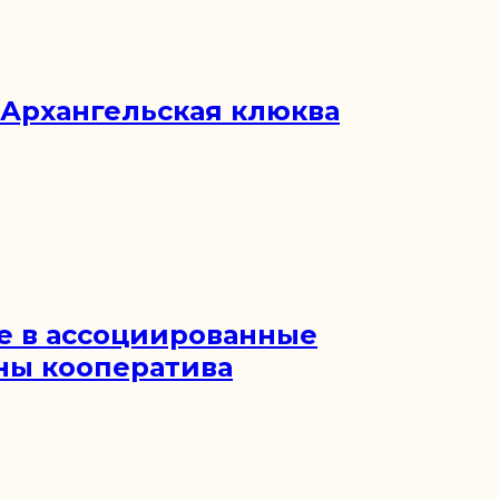
Архангельская клюква
е в ассоциированные
ны кооператива