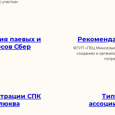
 участка»
ия паевых и
Рекоменда
сов Сбер
ФГУП «ГВЦ Минсельхо
созданию и организ
потре
страции СПК
Тип
клюква
ассоци