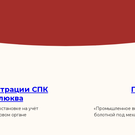
страции СПК
клюква
становке на учёт
«Промышленное вы
овом органе
болотной под мех