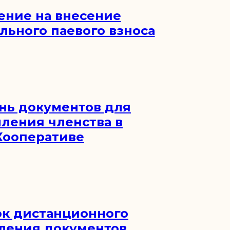
ение на внесение
льного паевого взноса
нь документов для
ления членства в
Кооперативе
к дистанционного
ления документов