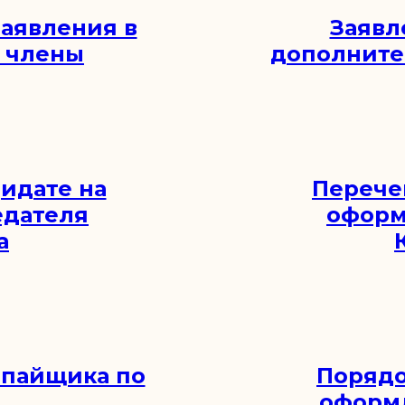
аявления в
Заявл
 члены
дополните
идате на
Перече
едателя
оформ
а
 пайщика по
Порядо
оформ