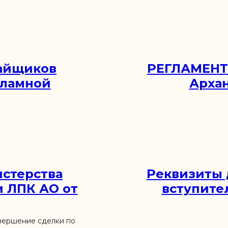
Пайщиков
РЕГЛАМЕНТ 
кламной
Архан
стерства
Реквизиты 
и ЛПК АО от
вступите
овершение сделки по