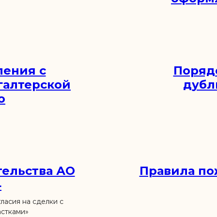
ления с
Поряд
галтерской
дубл
ю
тельства АО
Правила по
4
ласия на сделки с
стками»