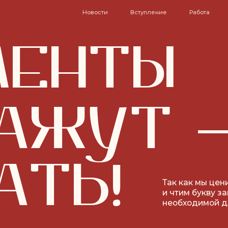
Новости
Вступление
Работа
Туризм
До
ЕНТЫ
АЖУТ —
ТЬ!
Так как мы ценим корректн
и чтим букву закона, мы с р
необходимой для принятия